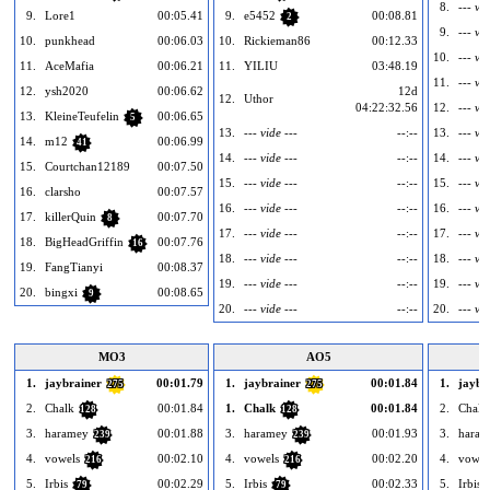
8.
--- vid
9.
Lore1
00:05.41
9.
e5452
00:08.81
2
9.
--- vid
10.
punkhead
00:06.03
10.
Rickieman86
00:12.33
10.
--- vid
11.
AceMafia
00:06.21
11.
YILIU
03:48.19
11.
--- vid
12.
ysh2020
00:06.62
12d
12.
Uthor
04:22:32.56
12.
--- vid
13.
KleineTeufelin
00:06.65
5
13.
--- vide ---
--:--
13.
--- vid
14.
m12
00:06.99
41
14.
--- vide ---
--:--
14.
--- vid
15.
Courtchan12189
00:07.50
15.
--- vide ---
--:--
15.
--- vid
16.
clarsho
00:07.57
16.
--- vide ---
--:--
16.
--- vid
17.
killerQuin
00:07.70
8
17.
--- vide ---
--:--
17.
--- vid
18.
BigHeadGriffin
00:07.76
16
18.
--- vide ---
--:--
18.
--- vid
19.
FangTianyi
00:08.37
19.
--- vide ---
--:--
19.
--- vid
20.
bingxi
00:08.65
9
20.
--- vide ---
--:--
20.
--- vid
MO3
AO5
1.
jaybrainer
00:01.79
1.
jaybrainer
00:01.84
1.
jaybr
275
275
2.
Chalk
00:01.84
1.
Chalk
00:01.84
2.
Chalk
128
128
3.
haramey
00:01.88
3.
haramey
00:01.93
3.
haram
239
239
4.
vowels
00:02.10
4.
vowels
00:02.20
4.
vowel
216
216
5.
Irbis
00:02.29
5.
Irbis
00:02.33
5.
Irbis
79
79