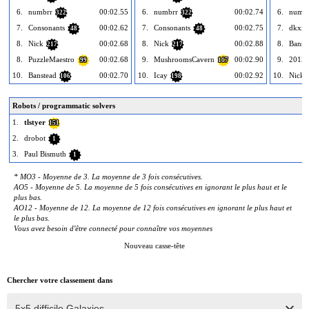
6.
numbrr
00:02.55
6.
numbrr
00:02.74
6.
numb
322
322
7.
Consonants
00:02.62
7.
Consonants
00:02.75
7.
dkxx
48
48
8.
Nick
00:02.68
8.
Nick
00:02.88
8.
Banst
217
217
8.
PuzzleMaestro
00:02.68
9.
MushroomsCavern
00:02.90
9.
2015
99
117
10.
Banstead
00:02.70
10.
Icay
00:02.92
10.
Nick
106
198
Robots / programmatic solvers
1.
tlstyer
151
2.
drobot
1
3.
Paul Bismuth
1
* MO3 - Moyenne de 3. La moyenne de 3 fois consécutives.
AO5 - Moyenne de 5. La moyenne de 5 fois consécutives en ignorant le plus haut et le
plus bas.
AO12 - Moyenne de 12. La moyenne de 12 fois consécutives en ignorant le plus haut et
le plus bas.
Vous avez besoin d'être connecté pour connaître vos moyennes
Nouveau casse-tête
Chercher votre classement dans