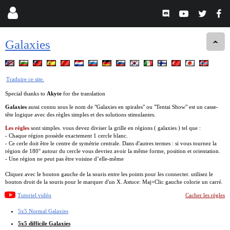
Galaxies
Traduire ce site.
Special thanks to
Akyte
for the translation
Galaxies
aussi connu sous le nom de "Galaxies en spirales" ou "Tentai Show" est un casse-
tête logique avec des règles simples et des solutions stimulantes.
Les règles
sont simples. vous devez diviser la grille en régions ( galaxies ) tel que :
- Chaque région possède exactement 1 cercle blanc.
- Ce cerle doit être le centre de symétrie centrale. Dans d'autres termes : si vous tournez la
région de 180° autour du cercle vous devriez avoir la même forme, position et orientation.
- Une région ne peut pas être voisine d’elle-même
Cliquez avec le bouton gauche de la souris entre les points pour les connecter. utilisez le
bouton droit de la souris pour le marquer d'un X. Astuce: Maj+Clic gauche colorie un carré.
Tutoriel vidéo
Cacher les règles
5x5 Normal Galaxies
5x5 difficile Galaxies