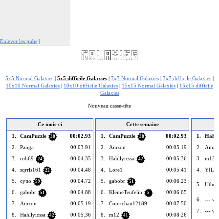
Enlever les pubs
|
Signaler cette publicité
5x5 Normal Galaxies
|
5x5 difficile Galaxies
|
7x7 Normal Galaxies
|
7x7 difficile Galaxies
|
10x10 Normal Galaxies
|
10x10 difficile Galaxies
|
15x15 Normal Galaxies
|
15x15 difficile
Galaxies
Nouveau casse-tête
Ce mois-ci
Cette semaine
1.
CamPuzzle
00:02.93
1.
CamPuzzle
00:02.93
1.
Hahll
38
38
2.
Panga
00:03.91
2.
Ainzon
00:05.19
2.
Ainzo
3.
rob69
00:04.35
3.
Hahllyicssa
00:05.36
3.
m12
24
42
4.
sqrrls161
00:04.48
4.
Lore1
00:05.41
4.
YILI
22
5.
cytto
00:04.72
5.
gabobr
00:06.23
59
51
5.
Uthor
6.
gabobr
00:04.88
6.
KleineTeufelin
00:06.65
51
5
6.
--- vid
7.
Ainzon
00:05.19
7.
Courtchan12189
00:07.50
7.
--- vid
8.
Hahllyicssa
00:05.36
8.
m12
00:08.26
42
41