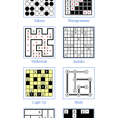
Takuzu
Nonogrammes
Slitherlink
Sudoku
Light Up
Hashi