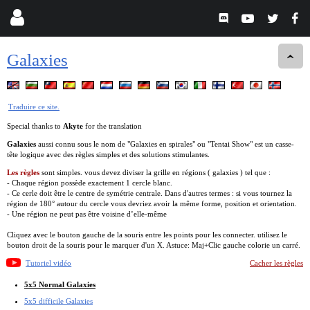
Galaxies
Traduire ce site.
Special thanks to
Akyte
for the translation
Galaxies
aussi connu sous le nom de "Galaxies en spirales" ou "Tentai Show" est un casse-
tête logique avec des règles simples et des solutions stimulantes.
Les règles
sont simples. vous devez diviser la grille en régions ( galaxies ) tel que :
- Chaque région possède exactement 1 cercle blanc.
- Ce cerle doit être le centre de symétrie centrale. Dans d'autres termes : si vous tournez la
région de 180° autour du cercle vous devriez avoir la même forme, position et orientation.
- Une région ne peut pas être voisine d’elle-même
Cliquez avec le bouton gauche de la souris entre les points pour les connecter. utilisez le
bouton droit de la souris pour le marquer d'un X. Astuce: Maj+Clic gauche colorie un carré.
Tutoriel vidéo
Cacher les règles
5x5 Normal Galaxies
5x5 difficile Galaxies