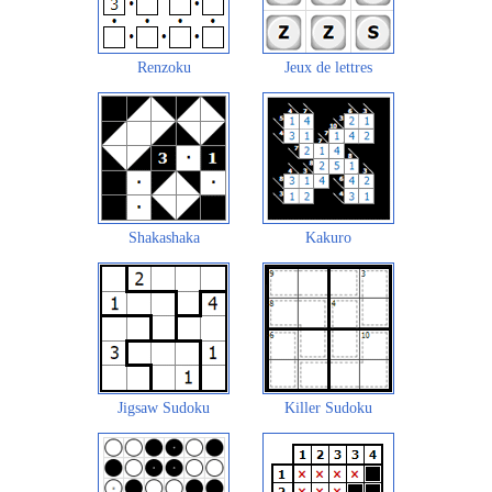
Renzoku
Jeux de lettres
Shakashaka
Kakuro
Jigsaw Sudoku
Killer Sudoku